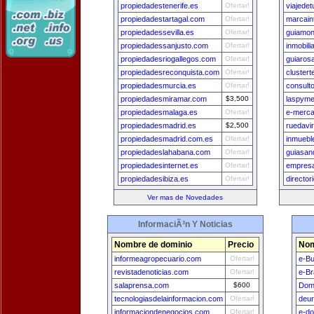
propiedadestenerife.es
Ofertar!
viajede
propiedadestartagal.com
Ofertar!
marcain
propiedadessevilla.es
Ofertar!
guiamon
propiedadessanjusto.com
Ofertar!
inmobil
propiedadesriogallegos.com
Ofertar!
guiaros
propiedadesreconquista.com
Ofertar!
cluster
propiedadesmurcia.es
Ofertar!
consult
propiedadesmiramar.com
$3,500
laspym
propiedadesmalaga.es
Ofertar!
e-merc
propiedadesmadrid.es
$2,500
ruedavi
propiedadesmadrid.com.es
Ofertar!
inmuebl
propiedadeslahabana.com
Ofertar!
guiasan
propiedadesinternet.es
Ofertar!
empres
propiedadesibiza.es
Ofertar!
directo
Ver mas de Novedades
InformaciÃ³n Y Noticias
Nombre de dominio
Precio
Nom
informeagropecuario.com
Ofertar!
e-B
revistadenoticias.com
Ofertar!
e-Br
salaprensa.com
$600
Dom
tecnologiasdelainformacion.com
Ofertar!
deu
informaciondenegocios.com
Ofertar!
e-do