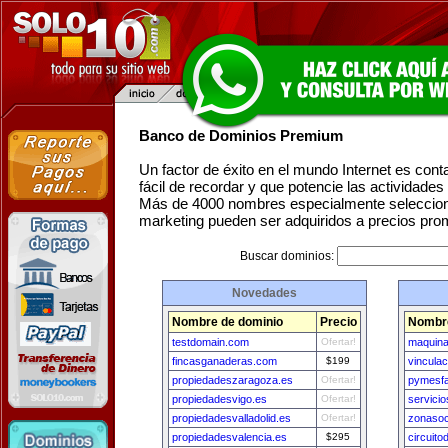
Banco de Dominios Premium
Un factor de éxito en el mundo Internet es con
fácil de recordar y que potencie las actividade
Más de 4000 nombres especialmente seleccion
marketing pueden ser adquiridos a precios pro
Buscar dominios:
Novedades
Nombre de dominio
Precio
Nombre
testdomain.com
Ofertar!
maquina
fincasganaderas.com
$199
vincula
propiedadeszaragoza.es
Ofertar!
pymesfa
propiedadesvigo.es
Ofertar!
servici
propiedadesvalladolid.es
Ofertar!
zonasoc
propiedadesvalencia.es
$295
circuit