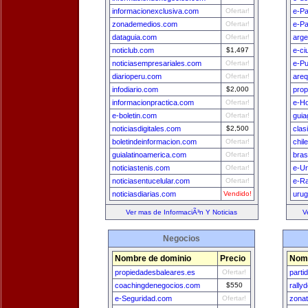
informacionexclusiva.com
Ofertar!
e-Pa
zonademedios.com
Ofertar!
e-P
dataguia.com
Ofertar!
arge
noticlub.com
$1,497
e-ci
noticiasempresariales.com
Ofertar!
e-Pu
diarioperu.com
Ofertar!
areq
infodiario.com
$2,000
prop
informacionpractica.com
Ofertar!
e-H
e-boletin.com
Ofertar!
guia
noticiasdigitales.com
$2,500
clas
boletindeinformacion.com
Ofertar!
chil
guialatinoamerica.com
Ofertar!
bras
noticiastenis.com
Ofertar!
e-U
noticiasentucelular.com
Ofertar!
e-Ra
noticiasdiarias.com
Vendido!
uru
Ver mas de InformaciÃ³n Y Noticias
V
Negocios
Nombre de dominio
Precio
Nomb
propiedadesbaleares.es
Ofertar!
parti
coachingdenegocios.com
$550
rally
e-Seguridad.com
Ofertar!
zona