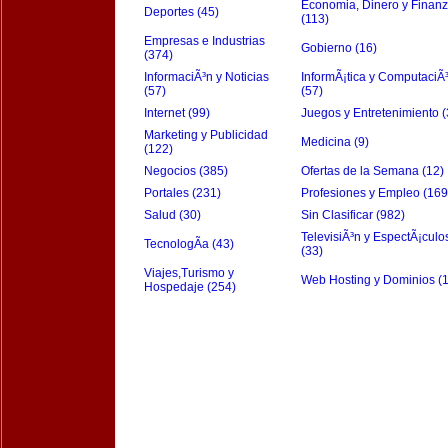
Economia, Dinero y Finan
Deportes (45)
(113)
Empresas e Industrias
Gobierno (16)
(374)
InformaciÃ³n y Noticias
InformÃ¡tica y ComputaciÃ
(57)
(57)
Internet (99)
Juegos y Entretenimiento (
Marketing y Publicidad
Medicina (9)
(122)
Negocios (385)
Ofertas de la Semana (12)
Portales (231)
Profesiones y Empleo (169
Salud (30)
Sin Clasificar (982)
TelevisiÃ³n y EspectÃ¡culo
TecnologÃ­a (43)
(33)
Viajes,Turismo y
Web Hosting y Dominios (
Hospedaje (254)