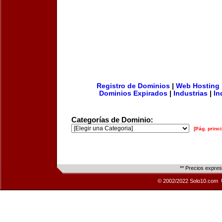
Registro de Dominios
|
Web Hosting
Dominios Expirados
|
Industrias
|
In
Categorías de Dominio:
[Pág. princi
** Precios expre
© 2002/2022 Solo10.com