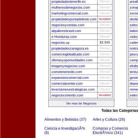
propiedadestenerife.es
Ofertar!
areaf
mulheresdenegocios.com
Ofertar!
zona
marketingcomercial.com
Ofertar!
secto
propiedadespuntadeleste.com
Vendido!
desli
negociosyventas.com
Ofertar!
selec
alquileresbrasil.com
Ofertar!
balon
e-Honduras.com
Ofertar!
clubc
negocios.uy
$2,500
cade
propiedadeszaragoza.es
Ofertar!
notic
comercioglobalizado.com
Ofertar!
pesca
ofertasyoportunidades.com
Ofertar!
camp
imagenynegocios.com
Ofertar!
efutb
comotenerexito.com
Ofertar!
tenis
expansioncomercial.com
Ofertar!
gest
comercialcenter.com
Ofertar!
depo
inversionesestrategicas.com
Ofertar!
remer
negocioconexito.com
Vendido!
selec
Ver mas de Negocios
Todas las Categoria
Alimentos y Bebidas (37)
Artes y Cultura (26)
Ciencia e InvestigaciÃ³n
Compras y Comercio
(8)
ElectrÃ³nico (341)