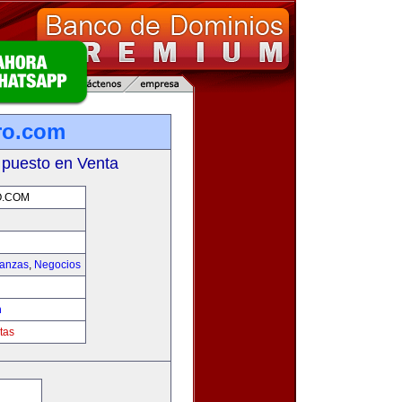
ro.com
 puesto en Venta
O.COM
nanzas
,
Negocios
m
tas