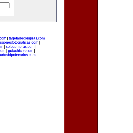
.com
|
tarjetadecompras.com
|
esionesfotograficas.com
|
om
|
solocompras.com
|
com
|
guiachicos.com
|
udashipotecarias.com
|