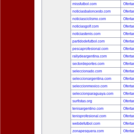
missfutbol.com
Oferta
noticiasbaloncesto.com
Oferta
noticiasciclismo.com
Oferta
noticiasgolf.com
Oferta
noticiastenis.com
Oferta
partidodefutbol.com
Oferta
pescaprofesional.com
Oferta
rallydeargentina.com
Oferta
sectordeportes.com
Oferta
seleccionado.com
Oferta
seleccionargentina.com
Oferta
seleccionmexico.com
Oferta
seleccionparaguaya.com
Oferta
surfistas.org
Oferta
tenisargentino.com
Oferta
tenisprofesional.com
Oferta
webdefutbol.com
Oferta
zonapesquera.com
Oferta