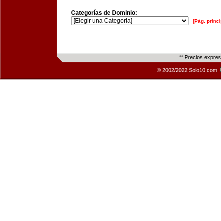
Categorías de Dominio:
[Pág. princi
** Precios expre
© 2002/2022 Solo10.com