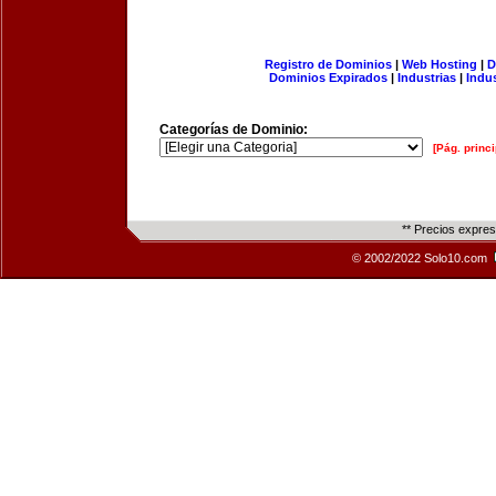
Registro de Dominios
|
Web Hosting
|
D
Dominios Expirados
|
Industrias
|
Indu
Categorías de Dominio:
[Pág. princi
** Precios expre
© 2002/2022 Solo10.com