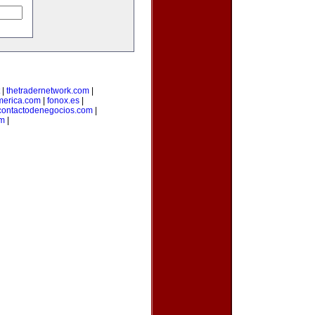
|
thetradernetwork.com
|
merica.com
|
fonox.es
|
contactodenegocios.com
|
m
|