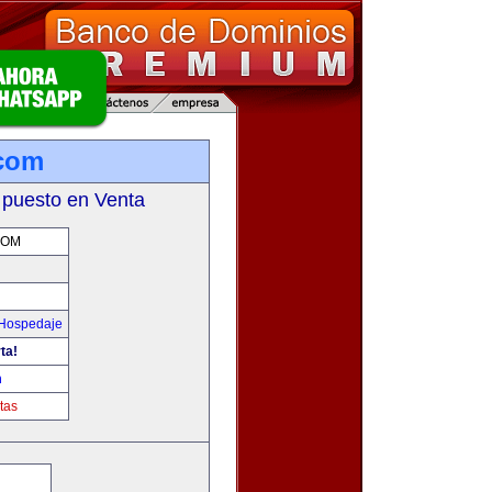
.com
 puesto en Venta
COM
 Hospedaje
ta!
m
tas