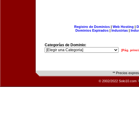
Registro de Dominios
|
Web Hosting
|
D
Dominios Expirados
|
Industrias
|
Indu
Categorías de Dominio:
[Pág. princi
** Precios expre
© 2002/2022 Solo10.com