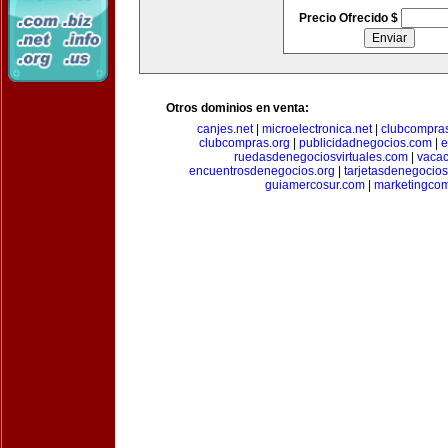
Precio Ofrecido $
Otros dominios en venta:
canjes.net
|
microelectronica.net
|
clubcompra
clubcompras.org
|
publicidadnegocios.com
|
e
ruedasdenegociosvirtuales.com
|
vacac
encuentrosdenegocios.org
|
tarjetasdenegocio
guiamercosur.com
|
marketingcom