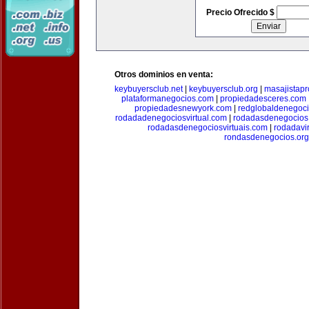
Precio Ofrecido $
Otros dominios en venta:
keybuyersclub.net
|
keybuyersclub.org
|
masajistapr
plataformanegocios.com
|
propiedadesceres.com
propiedadesnewyork.com
|
redglobaldenegoc
rodadadenegociosvirtual.com
|
rodadasdenegocios
rodadasdenegociosvirtuais.com
|
rodadavi
rondasdenegocios.org