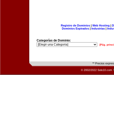
Registro de Dominios
|
Web Hosting
|
D
Dominios Expirados
|
Industrias
|
Indu
Categorías de Dominio:
[Pág. princi
** Precios expre
© 2002/2022 Solo10.com